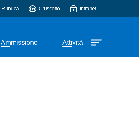
io
Rubrica
Cruscotto
Intranet
Ammissione
Attività