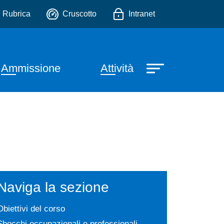
io
Rubrica
Cruscotto
Intranet
Ammissione
Attività
Naviga la sezione
Obiettivi del corso
Sbocchi occupazionali e professionali