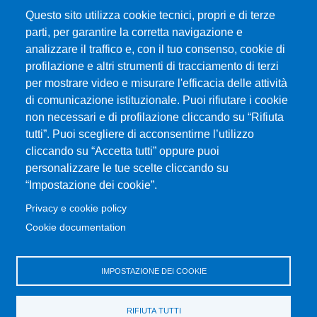
Questo sito utilizza cookie tecnici, propri e di terze
parti, per garantire la corretta navigazione e
Università degli Studi di Messina
analizzare il traffico e, con il tuo consenso, cookie di
Piazza Pugliatti, 1 - 98122 Messina
profilazione e altri strumenti di tracciamento di terzi
Cod. Fiscale 80004070837
per mostrare video e misurare l'efficacia delle attività
P.IVA 00724160833
di comunicazione istituzionale. Puoi rifiutare i cookie
Centralino: 090 676 1
non necessari e di profilazione cliccando su “Rifiuta
tutti”. Puoi scegliere di acconsentirne l’utilizzo
MENÙ SOCIAL
cliccando su “Accetta tutti” oppure puoi
personalizzare le tue scelte cliccando su
“Impostazione dei cookie”.
MENÙ FOOTER 1
Accessibilità
Privacy e cookie policy
Mappa del sito
Cookie documentation
Privacy e cookie policy
Rivedi le tue scelte sui cookie
IMPOSTAZIONE DEI COOKIE
MENÙ FOOTER 2
Portale di Ateneo
RIFIUTA TUTTI