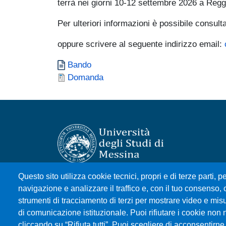
terrà nei giorni 10-12 settembre 2026 a Reggio
Per ulteriori informazioni è possibile consult
oppure scrivere al seguente indirizzo email:
Documento
Bando
Documento
Domanda
Questo sito utilizza cookie tecnici, propri e di terze parti, pe
Università degli Studi di Messina
navigazione e analizzare il traffico e, con il tuo consenso, c
Piazza Pugliatti, 1 - 98122 Messina
strumenti di tracciamento di terzi per mostrare video e misura
Cod. Fiscale 80004070837
di comunicazione istituzionale. Puoi rifiutare i cookie non 
P.IVA 00724160833
cliccando su “Rifiuta tutti”. Puoi scegliere di acconsentirne 