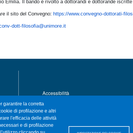
 Emilia. Il bando è rivolto a dottorandi e dottorande iscritt
are il sito del Convegno:
https://www.convegno-dottorati-filos
conv-dott-filosofia@unimore.it
MENÙ FOOTER 1
Accessibilità
Mappa del sito
r garantire la corretta
Privacy e cookie policy
ookie di profilazione e altri
Rivedi le tue scelte sui cookie
re l'efficacia delle attività
necessari e di profilazione
l’utilizzo cliccando su