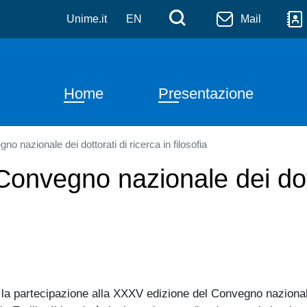
itive
Salta al contenuto principale
Menù di serviz
Cerca
Unime.it
EN
Mail
Navigazione principale
Home
Presentazione
 nazionale dei dottorati di ricerca in filosofia
onvegno nazionale dei dotto
 la partecipazione alla XXXV edizione del Convegno nazionale d