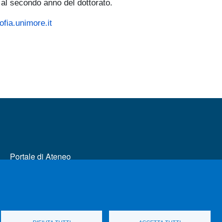
e al secondo anno del dottorato.
ofia.unimore.it
MENÙ FOOTER 2
Portale di Ateneo
Amministrazione trasparente
Servizi per disabilità e DSA