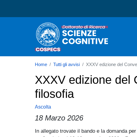
Dottorato in Scienze Cogn
Home
Tutti gli avvisi
XXXV edizione del Convegno
XXXV edizione del C
filosofia
Ascolta
18 Marzo 2026
Paragrafo
In allegato trovate il bando e la domanda per